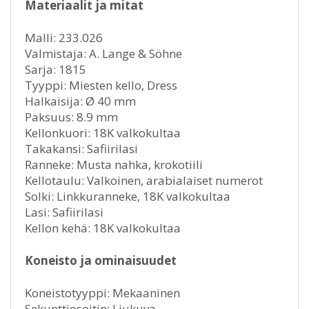
Materiaalit ja mitat
Malli: 233.026
Valmistaja: A. Lange & Söhne
Sarja: 1815
Tyyppi: Miesten kello, Dress
Halkaisija: Ø 40 mm
Paksuus: 8.9 mm
Kellonkuori: 18K valkokultaa
Takakansi: Safiirilasi
Ranneke: Musta nahka, krokotiili
Kellotaulu: Valkoinen, arabialaiset numerot
Solki: Linkkuranneke, 18K valkokultaa
Lasi: Safiirilasi
Kellon kehä: 18K valkokultaa
Koneisto ja ominaisuudet
Koneistotyyppi: Mekaaninen
Sekunttiosoitin: Liukuva