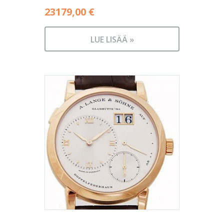
23179,00
€
LUE LISÄÄ »