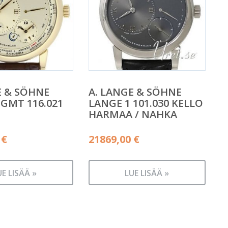
E & SÖHNE
A. LANGE & SÖHNE
 GMT 116.021
LANGE 1 101.030 KELLO
HARMAA / NAHKA
0
€
21869,00
€
UE LISÄÄ »
LUE LISÄÄ »