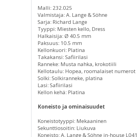
Malli: 232.025
Valmistaja: A. Lange & Söhne
Sarja: Richard Lange
Tyyppi: Miesten kello, Dress
Halkaisija: Ø 40.5 mm
Paksuus: 10.5 mm
Kellonkuori: Platina
Takakansi: Safiirilasi
Ranneke: Musta nahka, krokotiili
Kellotaulu: Hopea, roomalaiset numerot
Solki: Solkiranneke, platina
Lasi: Safiirilasi
Kellon kehä: Platina
Koneisto ja ominaisuudet
Koneistotyyppi: Mekaaninen
Sekunttiosoitin: Liukuva
Koneisto: A. Lange & Söhne in-house L041