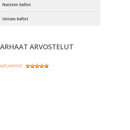
Naisten kellot
Unisex kellot
PARHAAT ARVOSTELUT
aatukellot