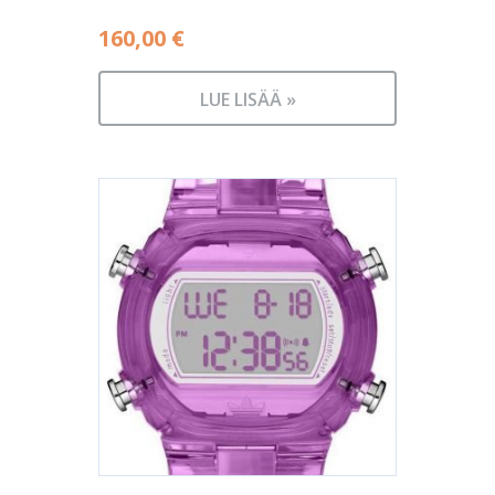
160,00
€
LUE LISÄÄ »