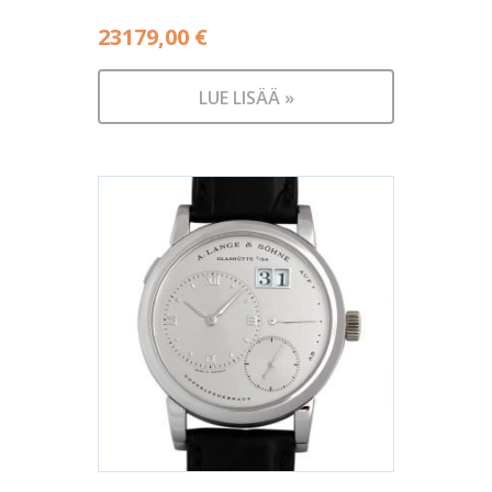
23179,00
€
LUE LISÄÄ »