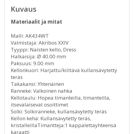
Kuvaus
Materiaalit ja mitat
Malli: AK434WT
Valmistaja: Akribos XXIV
Tyyppi: Naisten kello, Dress
Halkaisija: Ø 40.00 mm
Paksuus: 9.00 mm
Kellonkuori: Harjattu/kiiltävä kullansävytetty
teräs
Takakansi: Yhtenäinen
Ranneke: Valkoinen nahka
Kellotaulu: Hopea timanteilla, timanteilla,
itsevalaisevat osoittimet
Solki: Solkiranneke, kullansävytetty teräs
Kellon kehä: Kullansävytetty teräs,
kristalleillaTimantteja:1 kappalettayhteensä
karaatti