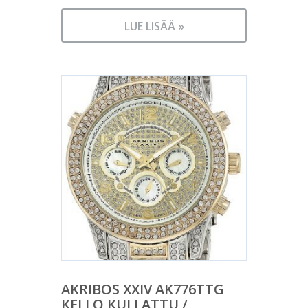
LUE LISÄÄ »
AKRIBOS XXIV AK776TTG
KELLO KULLATTU /