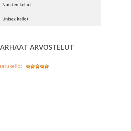
Naisten kellot
Unisex kellot
PARHAAT ARVOSTELUT
aatukellot