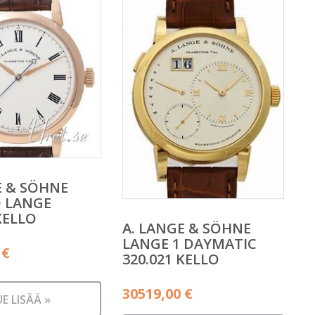
E & SÖHNE
 LANGE
KELLO
A. LANGE & SÖHNE
LANGE 1 DAYMATIC
0
€
320.021 KELLO
30519,00
€
UE LISÄÄ »