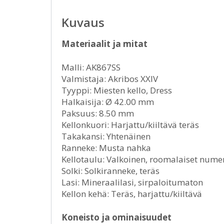
Kuvaus
Materiaalit ja mitat
Malli: AK867SS
Valmistaja: Akribos XXIV
Tyyppi: Miesten kello, Dress
Halkaisija: Ø 42.00 mm
Paksuus: 8.50 mm
Kellonkuori: Harjattu/kiiltävä teräs
Takakansi: Yhtenäinen
Ranneke: Musta nahka
Kellotaulu: Valkoinen, roomalaiset nume
Solki: Solkiranneke, teräs
Lasi: Mineraalilasi, sirpaloitumaton
Kellon kehä: Teräs, harjattu/kiiltävä
Koneisto ja ominaisuudet