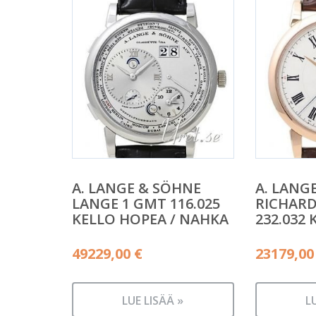
A. LANGE & SÖHNE
A. LANG
LANGE 1 GMT 116.025
RICHARD
KELLO HOPEA / NAHKA
232.032 
49229,00
€
23179,0
LUE LISÄÄ »
L