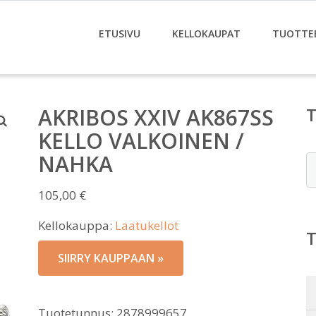
ETUSIVU
KELLOKAUPAT
TUOTTE
AKRIBOS XXIV AK867SS
KELLO VALKOINEN /
NAHKA
E
105,00
€
Kellokauppa:
Laatukellot
SIIRRY KAUPPAAN »
Tuotetunnus:
2878999657