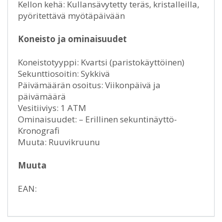
Kellon kehä: Kullansävytetty teräs, kristalleilla,
pyöritettävä myötäpäivään
Koneisto ja ominaisuudet
Koneistotyyppi: Kvartsi (paristokäyttöinen)
Sekunttiosoitin: Sykkivä
Päivämäärän osoitus: Viikonpäivä ja
päivämäärä
Vesitiiviys: 1 ATM
Ominaisuudet: – Erillinen sekuntinäyttö-
Kronografi
Muuta: Ruuvikruunu
Muuta
EAN: