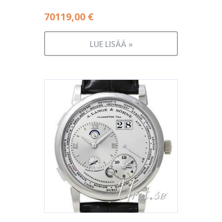
70119,00
€
LUE LISÄÄ »