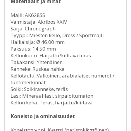
Materiaalit ja mitat
Malli: AK628SS
Valmistaja: Akribos XXIV
Sarja: Chronograph
Tyyppi: Miesten kello, Dress / Sportmalli
Halkaisija: Ø 46.00 mm
Paksuus: 14.50 mm
Kellonkuori: Harjattu/kiiltävä teräs
Takakansi: Yhtenäinen
Ranneke: Ruskea nahka
Kellotaulu: Valkoinen, arabialaiset numerot /
tuntimerkinnät
Solki: Solkiranneke, teräs
Lasi: Mineraalilasi, sirpaloitumaton
Kellon kehä: Teräs, harjattu/kiiltävä
Koneisto ja ominaisuudet
Koneistotyyppi: Kvartsi (paristokäyttöinen)