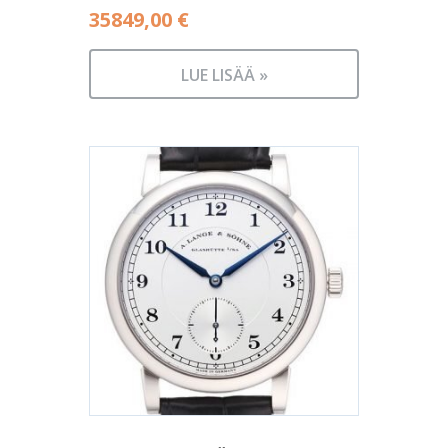
35849,00
€
LUE LISÄÄ »