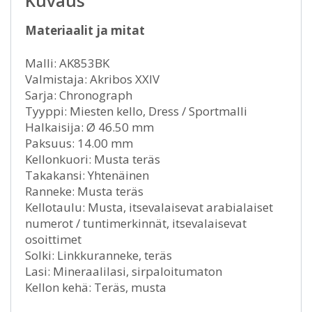
Kuvaus
Materiaalit ja mitat
Malli: AK853BK
Valmistaja: Akribos XXIV
Sarja: Chronograph
Tyyppi: Miesten kello, Dress / Sportmalli
Halkaisija: Ø 46.50 mm
Paksuus: 14.00 mm
Kellonkuori: Musta teräs
Takakansi: Yhtenäinen
Ranneke: Musta teräs
Kellotaulu: Musta, itsevalaisevat arabialaiset
numerot / tuntimerkinnät, itsevalaisevat
osoittimet
Solki: Linkkuranneke, teräs
Lasi: Mineraalilasi, sirpaloitumaton
Kellon kehä: Teräs, musta