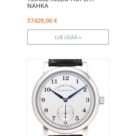
NAHKA
37429,00
€
LUE LISÄÄ »