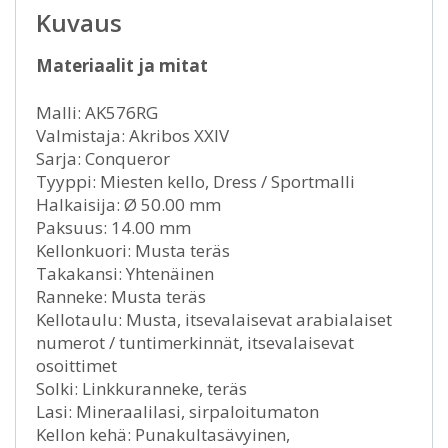
Kuvaus
Materiaalit ja mitat
Malli: AK576RG
Valmistaja: Akribos XXIV
Sarja: Conqueror
Tyyppi: Miesten kello, Dress / Sportmalli
Halkaisija: Ø 50.00 mm
Paksuus: 14.00 mm
Kellonkuori: Musta teräs
Takakansi: Yhtenäinen
Ranneke: Musta teräs
Kellotaulu: Musta, itsevalaisevat arabialaiset
numerot / tuntimerkinnät, itsevalaisevat
osoittimet
Solki: Linkkuranneke, teräs
Lasi: Mineraalilasi, sirpaloitumaton
Kellon kehä: Punakultasävyinen,