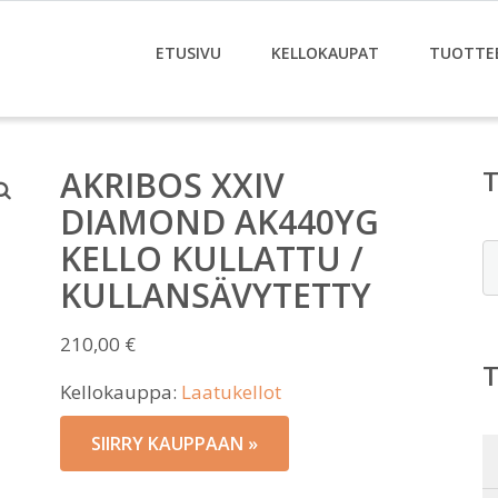
ETUSIVU
KELLOKAUPAT
TUOTTE
AKRIBOS XXIV
DIAMOND AK440YG
KELLO KULLATTU /
E
KULLANSÄVYTETTY
210,00
€
Kellokauppa:
Laatukellot
SIIRRY KAUPPAAN »