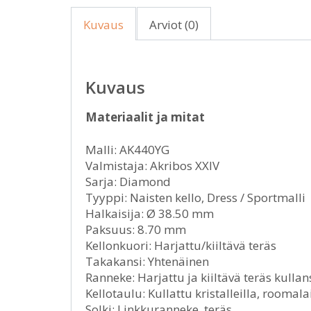
Kuvaus
Arviot (0)
Kuvaus
Materiaalit ja mitat
Malli: AK440YG
Valmistaja: Akribos XXIV
Sarja: Diamond
Tyyppi: Naisten kello, Dress / Sportmalli
Halkaisija: Ø 38.50 mm
Paksuus: 8.70 mm
Kellonkuori: Harjattu/kiiltävä teräs
Takakansi: Yhtenäinen
Ranneke: Harjattu ja kiiltävä teräs kullan
Kellotaulu: Kullattu kristalleilla, roomal
Solki: Linkkuranneke, teräs