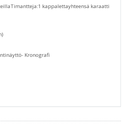
nteillaTimantteja:1 kappalettayhteensä karaatti
n)
ntinäyttö- Kronografi