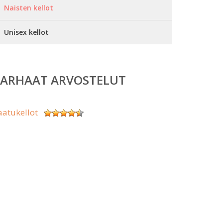
Naisten kellot
Unisex kellot
PARHAAT ARVOSTELUT
aatukellot