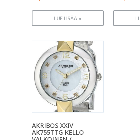
LUE LISÄÄ »
L
AKRIBOS XXIV
AK755TTG KELLO
VALKOINEN /