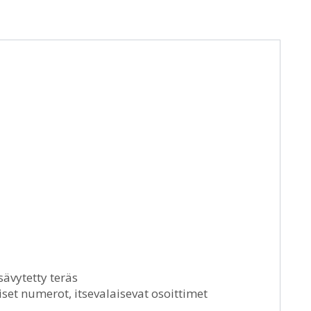
sävytetty teräs
aiset numerot, itsevalaisevat osoittimet