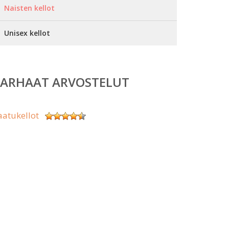
Naisten kellot
Unisex kellot
PARHAAT ARVOSTELUT
aatukellot