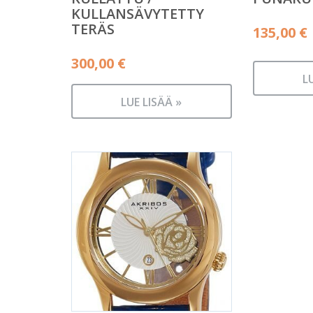
KULLANSÄVYTETTY
TERÄS
135,00
€
300,00
€
L
LUE LISÄÄ »