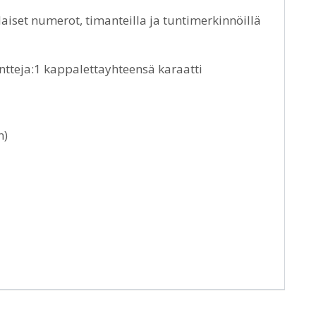
aiset numerot, timanteilla ja tuntimerkinnöillä
antteja:1 kappalettayhteensä karaatti
n)