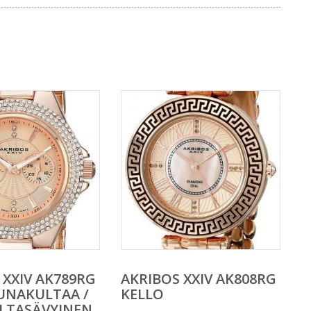
 XXIV AK789RG
AKRIBOS XXIV AK808RG
UNAKULTAA /
KELLO
LTASÄVYINEN