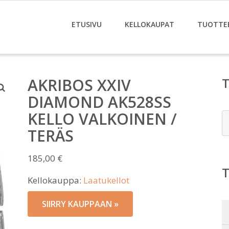
ETUSIVU
KELLOKAUPAT
TUOTTE
AKRIBOS XXIV
DIAMOND AK528SS
KELLO VALKOINEN /
E
TERÄS
185,00
€
Kellokauppa:
Laatukellot
SIIRRY KAUPPAAN »