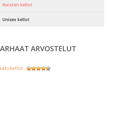
Naisten kellot
Unisex kellot
PARHAAT ARVOSTELUT
aatukellot