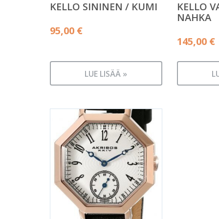
KELLO SININEN / KUMI
KELLO V
NAHKA
95,00
€
145,00
€
LUE LISÄÄ »
L