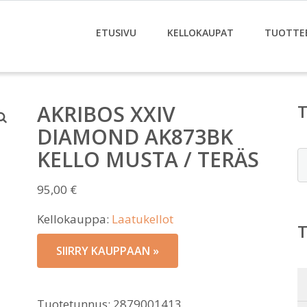
ETUSIVU
KELLOKAUPAT
TUOTTE
AKRIBOS XXIV
DIAMOND AK873BK
KELLO MUSTA / TERÄS
E
95,00
€
Kellokauppa:
Laatukellot
SIIRRY KAUPPAAN »
Tuotetunnus:
2879001413