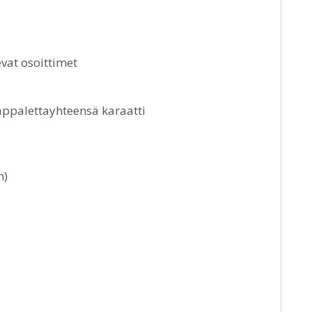
evat osoittimet
appalettayhteensä karaatti
n)