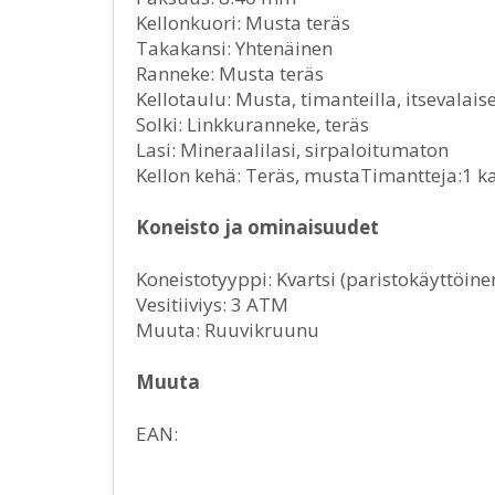
Kellonkuori: Musta teräs
Takakansi: Yhtenäinen
Ranneke: Musta teräs
Kellotaulu: Musta, timanteilla, itsevalais
Solki: Linkkuranneke, teräs
Lasi: Mineraalilasi, sirpaloitumaton
Kellon kehä: Teräs, mustaTimantteja:1 k
Koneisto ja ominaisuudet
Koneistotyyppi: Kvartsi (paristokäyttöine
Vesitiiviys: 3 ATM
Muuta: Ruuvikruunu
Muuta
EAN: