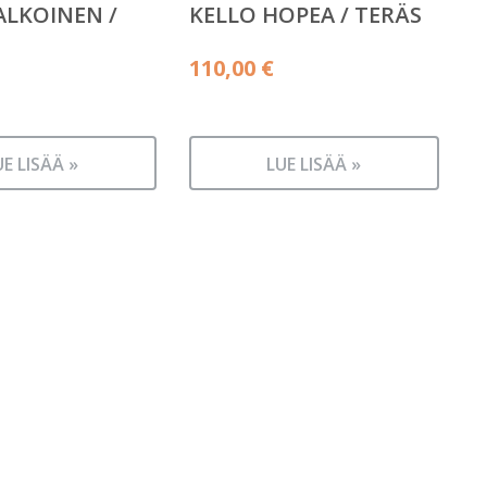
ALKOINEN /
KELLO HOPEA / TERÄS
110,00
€
UE LISÄÄ »
LUE LISÄÄ »