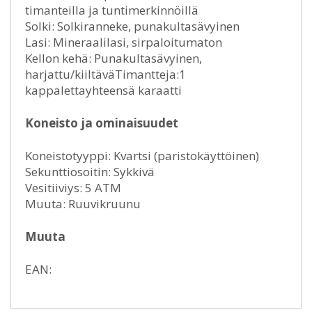
timanteilla ja tuntimerkinnöillä
Solki: Solkiranneke, punakultasävyinen
Lasi: Mineraalilasi, sirpaloitumaton
Kellon kehä: Punakultasävyinen,
harjattu/kiiltäväTimantteja:1
kappalettayhteensä karaatti
Koneisto ja ominaisuudet
Koneistotyyppi: Kvartsi (paristokäyttöinen)
Sekunttiosoitin: Sykkivä
Vesitiiviys: 5 ATM
Muuta: Ruuvikruunu
Muuta
EAN: