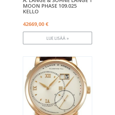
A. LANGE & SÖHNE LANGE 1
MOON PHASE 109.025
KELLO
42669,00
€
LUE LISÄÄ »