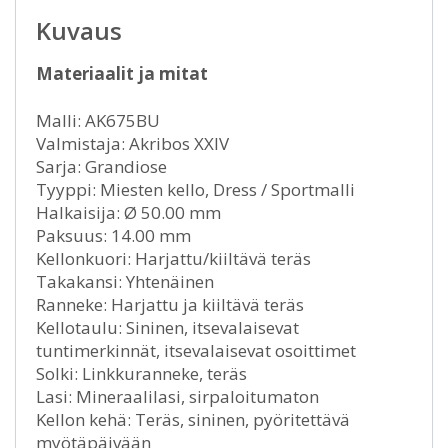
Kuvaus
Materiaalit ja mitat
Malli: AK675BU
Valmistaja: Akribos XXIV
Sarja: Grandiose
Tyyppi: Miesten kello, Dress / Sportmalli
Halkaisija: Ø 50.00 mm
Paksuus: 14.00 mm
Kellonkuori: Harjattu/kiiltävä teräs
Takakansi: Yhtenäinen
Ranneke: Harjattu ja kiiltävä teräs
Kellotaulu: Sininen, itsevalaisevat
tuntimerkinnät, itsevalaisevat osoittimet
Solki: Linkkuranneke, teräs
Lasi: Mineraalilasi, sirpaloitumaton
Kellon kehä: Teräs, sininen, pyöritettävä
myötäpäivään