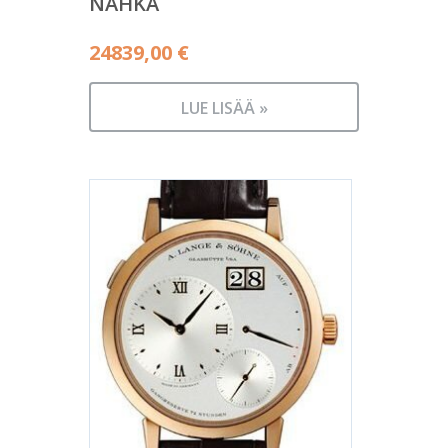
NAHKA
24839,00
€
LUE LISÄÄ »