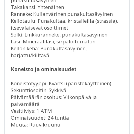
punakultasävyinen
Takakansi: Yhtenäinen
Ranneke: Kullanvärinen punakultasävyinen
Kellotaulu: Punakultaa, kristalleilla (strassia),
itsevalaisevat osoittimet
Solki: Linkkuranneke, punakultasävyinen
Lasi: Mineraalilasi, sirpaloitumaton
Kellon kehä: Punakultasävyinen,
harjattu/kiiltävä
Koneisto ja ominaisuudet
Koneistotyyppi: Kvartsi (paristokäyttöinen)
Sekunttiosoitin: Sykkivä
Päivämäärän osoitus: Viikonpäivä ja
päivämäärä
Vesitiiviys: 1 ATM
Ominaisuudet: 24 tuntia
Muuta: Ruuvikruunu