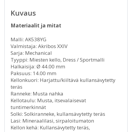
Kuvaus
Materiaalit ja mitat
Malli: AK538YG
Valmistaja: Akribos XXIV
Sarja: Mechanical
Tyyppi: Miesten kello, Dress / Sportmalli
Halkaisija: Ø 44.00 mm
Paksuus: 14.00 mm
Kellonkuori: Harjattu/kiiltävä kullansävytetty
teräs
Ranneke: Musta nahka
Kellotaulu: Musta, itsevalaisevat
tuntimerkinnät
Solki: Solkiranneke, kullansävytetty teräs
Lasi: Mineraalilasi, sirpaloitumaton
Kellon kehä: Kullansävytetty teräs,