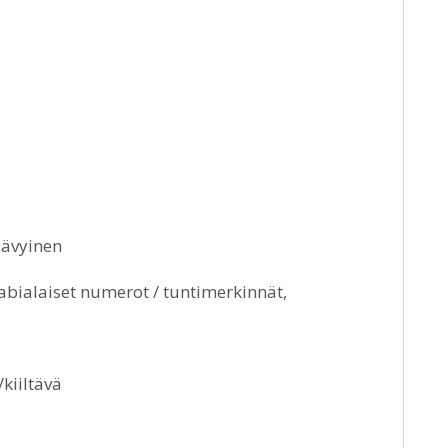
sävyinen
abialaiset numerot / tuntimerkinnät,
kiiltävä