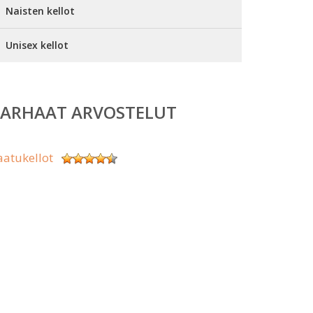
Naisten kellot
Unisex kellot
PARHAAT ARVOSTELUT
aatukellot