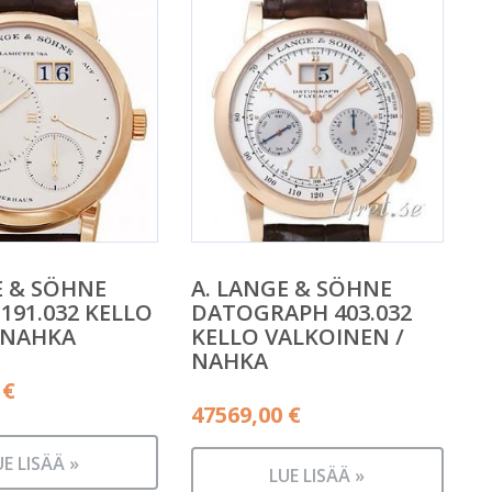
E & SÖHNE
A. LANGE & SÖHNE
191.032 KELLO
DATOGRAPH 403.032
 NAHKA
KELLO VALKOINEN /
NAHKA
0
€
47569,00
€
UE LISÄÄ »
LUE LISÄÄ »