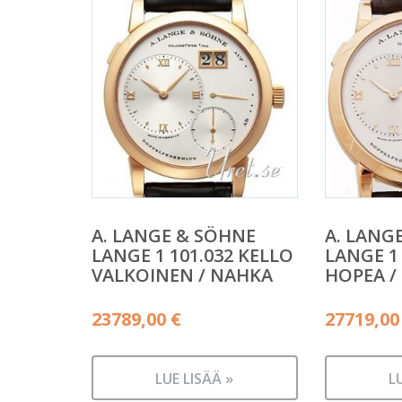
A. LANGE & SÖHNE
A. LANG
LANGE 1 101.032 KELLO
LANGE 1 
VALKOINEN / NAHKA
HOPEA /
23789,00
€
27719,0
LUE LISÄÄ »
L