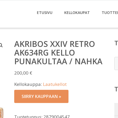
ETUSIVU
KELLOKAUPAT
TUOTTE
AKRIBOS XXIV RETRO
AK634RG KELLO
PUNAKULTAA / NAHKA
E
200,00
€
Kellokauppa:
Laatukellot
SIIRRY KAUPPAAN »
Tuotetunnus:
2879004547