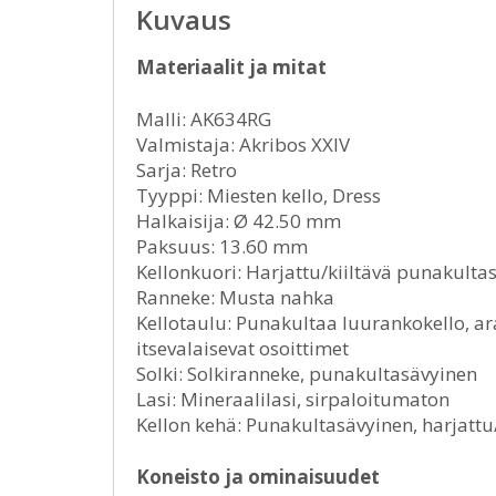
Kuvaus
Materiaalit ja mitat
Malli: AK634RG
Valmistaja: Akribos XXIV
Sarja: Retro
Tyyppi: Miesten kello, Dress
Halkaisija: Ø 42.50 mm
Paksuus: 13.60 mm
Kellonkuori: Harjattu/kiiltävä punakulta
Ranneke: Musta nahka
Kellotaulu: Punakultaa luurankokello, ar
itsevalaisevat osoittimet
Solki: Solkiranneke, punakultasävyinen
Lasi: Mineraalilasi, sirpaloitumaton
Kellon kehä: Punakultasävyinen, harjattu/
Koneisto ja ominaisuudet