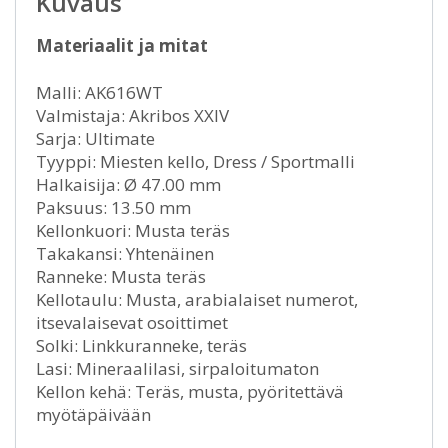
Kuvaus
Materiaalit ja mitat
Malli: AK616WT
Valmistaja: Akribos XXIV
Sarja: Ultimate
Tyyppi: Miesten kello, Dress / Sportmalli
Halkaisija: Ø 47.00 mm
Paksuus: 13.50 mm
Kellonkuori: Musta teräs
Takakansi: Yhtenäinen
Ranneke: Musta teräs
Kellotaulu: Musta, arabialaiset numerot,
itsevalaisevat osoittimet
Solki: Linkkuranneke, teräs
Lasi: Mineraalilasi, sirpaloitumaton
Kellon kehä: Teräs, musta, pyöritettävä
myötäpäivään