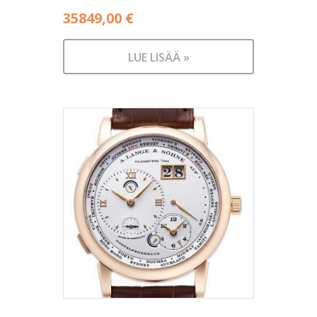
35849,00
€
LUE LISÄÄ »