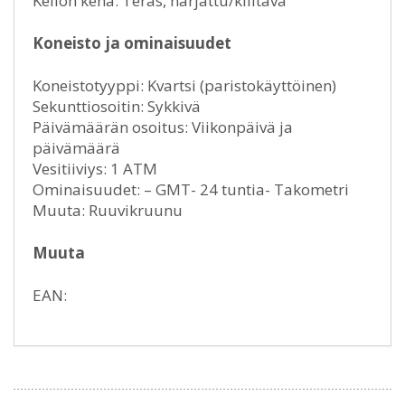
Kellon kehä: Teräs, harjattu/kiiltävä
Koneisto ja ominaisuudet
Koneistotyyppi: Kvartsi (paristokäyttöinen)
Sekunttiosoitin: Sykkivä
Päivämäärän osoitus: Viikonpäivä ja
päivämäärä
Vesitiiviys: 1 ATM
Ominaisuudet: – GMT- 24 tuntia- Takometri
Muuta: Ruuvikruunu
Muuta
EAN: