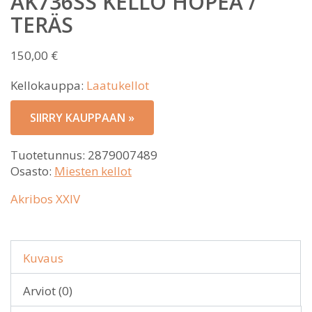
AK736SS KELLO HOPEA /
TERÄS
150,00
€
Kellokauppa:
Laatukellot
SIIRRY KAUPPAAN »
Tuotetunnus:
2879007489
Osasto:
Miesten kellot
Akribos XXIV
Kuvaus
Arviot (0)