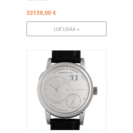
33139,00
€
LUE LISÄÄ »