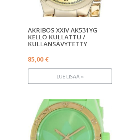
AKRIBOS XXIV AK531YG
KELLO KULLATTU /
KULLANSÄVYTETTY
85,00
€
LUE LISÄÄ »