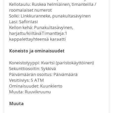
Kellotaulu: Ruskea helmiäinen, timanteilla /
roomalaiset numerot
Solki: Linkkuranneke, punakultasävyinen
Lasi: Safiirilasi
Kellon kehä: Punakultasävyinen,
harjattu/kiiltäväTimantteja:1
kappalettayhteensä karaatti
Koneisto ja ominaisuudet
Koneistotyyppi: Kvartsi (paristokäyttöinen)
Sekunttiosoitin: Sykkivä
Päivämäärän osoitus: Päivämäärä
Vesitiiviys: 5 ATM
Ominaisuudet: Kuunkierto
Muuta: Ruuvikruunu
Muuta