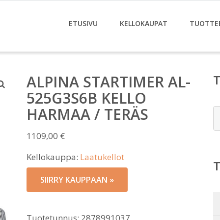
ETUSIVU
KELLOKAUPAT
TUOTTE
ALPINA STARTIMER AL-
525G3S6B KELLO
HARMAA / TERÄS
E
1109,00
€
Kellokauppa:
Laatukellot
SIIRRY KAUPPAAN »
Tuotetunnus:
2878991037