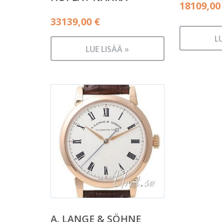
18109,0
33139,00
€
L
LUE LISÄÄ »
A. LANGE & SÖHNE