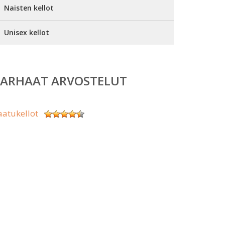
Naisten kellot
Unisex kellot
PARHAAT ARVOSTELUT
aatukellot