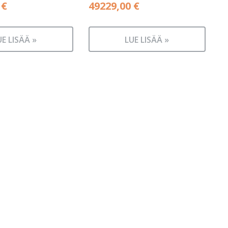
0
€
49229,00
€
UE LISÄÄ »
LUE LISÄÄ »