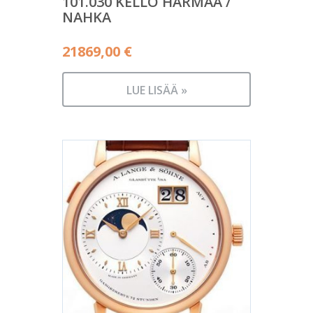
101.030 KELLO HARMAA /
NAHKA
21869,00
€
LUE LISÄÄ »