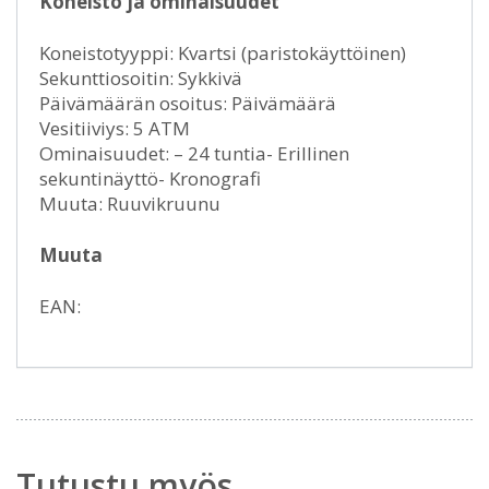
Koneisto ja ominaisuudet
Koneistotyyppi: Kvartsi (paristokäyttöinen)
Sekunttiosoitin: Sykkivä
Päivämäärän osoitus: Päivämäärä
Vesitiiviys: 5 ATM
Ominaisuudet: – 24 tuntia- Erillinen
sekuntinäyttö- Kronografi
Muuta: Ruuvikruunu
Muuta
EAN:
Tutustu myös