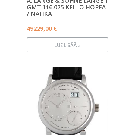
A. LANGE & SÖHNE LANGE 1
GMT 116.025 KELLO HOPEA
/ NAHKA
49229,00
€
LUE LISÄÄ »