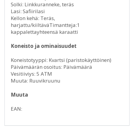
Solki: Linkkuranneke, teräs
Lasi: Safiirilasi
Kellon kehä: Teräs,
harjattu/kiiltäväTimantteja:1
kappalettayhteensä karaatti
Koneisto ja ominaisuudet
Koneistotyyppi: Kvartsi (paristokäyttöinen)
Päivämäärän osoitus: Päivämäärä
Vesitiiviys: 5 ATM
Muuta: Ruuvikruunu
Muuta
EAN: