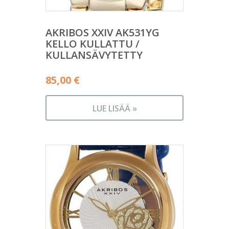
AKRIBOS XXIV AK531YG
KELLO KULLATTU /
KULLANSÄVYTETTY
85,00
€
LUE LISÄÄ »