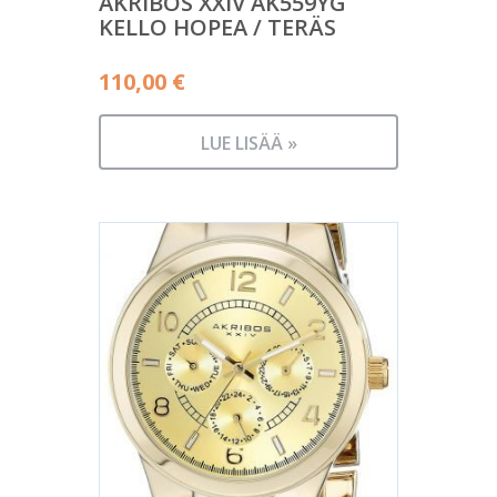
AKRIBOS XXIV AK559YG
KELLO HOPEA / TERÄS
110,00
€
LUE LISÄÄ »