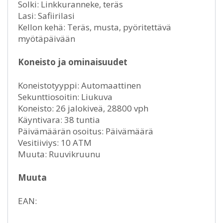
Solki: Linkkuranneke, teräs
Lasi: Safiirilasi
Kellon kehä: Teräs, musta, pyöritettävä
myötäpäivään
Koneisto ja ominaisuudet
Koneistotyyppi: Automaattinen
Sekunttiosoitin: Liukuva
Koneisto: 26 jalokiveä, 28800 vph
Käyntivara: 38 tuntia
Päivämäärän osoitus: Päivämäärä
Vesitiiviys: 10 ATM
Muuta: Ruuvikruunu
Muuta
EAN: