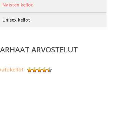
Naisten kellot
Unisex kellot
PARHAAT ARVOSTELUT
aatukellot