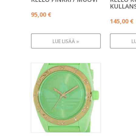
KULLAN
95,00
€
145,00
€
LUE LISÄÄ »
L