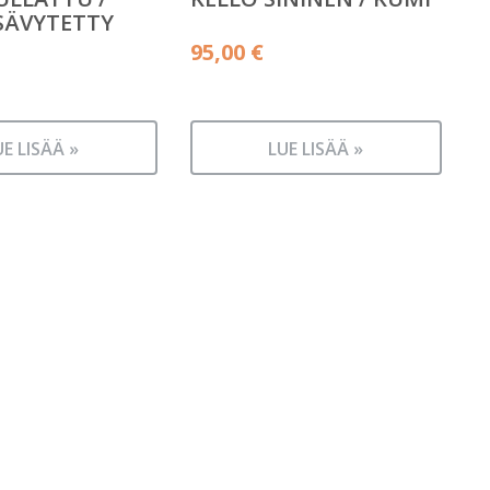
SÄVYTETTY
95,00
€
UE LISÄÄ »
LUE LISÄÄ »