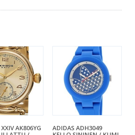
 XXIV AK806YG
ADIDAS ADH3049
ULLATTU /
KELLO SININEN / KUMI