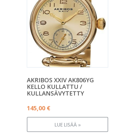
AKRIBOS XXIV AK806YG
KELLO KULLATTU /
KULLANSÄVYTETTY
145,00
€
LUE LISÄÄ »