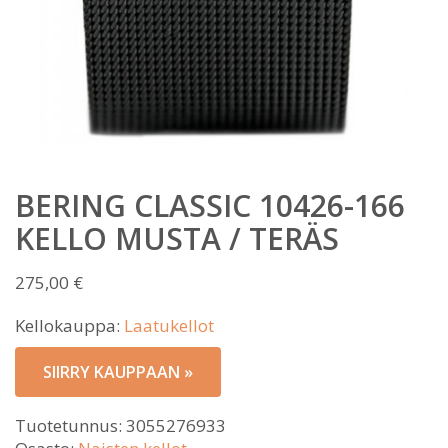
BERING CLASSIC 10426-166
KELLO MUSTA / TERÄS
275,00
€
Kellokauppa:
Laatukellot
SIIRRY KAUPPAAN »
Tuotetunnus:
3055276933