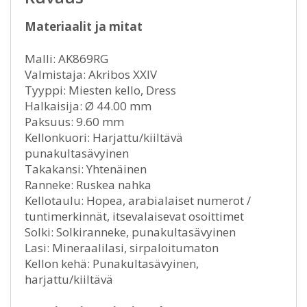
Materiaalit ja mitat
Malli: AK869RG
Valmistaja: Akribos XXIV
Tyyppi: Miesten kello, Dress
Halkaisija: Ø 44.00 mm
Paksuus: 9.60 mm
Kellonkuori: Harjattu/kiiltävä
punakultasävyinen
Takakansi: Yhtenäinen
Ranneke: Ruskea nahka
Kellotaulu: Hopea, arabialaiset numerot /
tuntimerkinnät, itsevalaisevat osoittimet
Solki: Solkiranneke, punakultasävyinen
Lasi: Mineraalilasi, sirpaloitumaton
Kellon kehä: Punakultasävyinen,
harjattu/kiiltävä