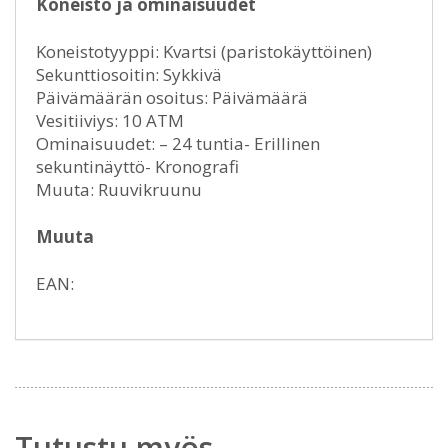
Koneisto ja ominaisuudet
Koneistotyyppi: Kvartsi (paristokäyttöinen)
Sekunttiosoitin: Sykkivä
Päivämäärän osoitus: Päivämäärä
Vesitiiviys: 10 ATM
Ominaisuudet: – 24 tuntia- Erillinen
sekuntinäyttö- Kronografi
Muuta: Ruuvikruunu
Muuta
EAN:
Tutustu myös