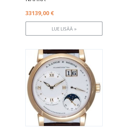
33139,00
€
LUE LISÄÄ »