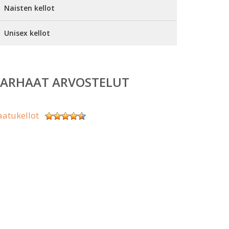
Naisten kellot
Unisex kellot
PARHAAT ARVOSTELUT
aatukellot