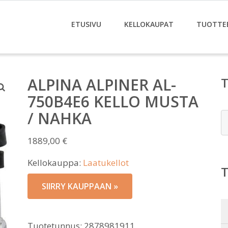
ETUSIVU
KELLOKAUPAT
TUOTTE
ALPINA ALPINER AL-
750B4E6 KELLO MUSTA
/ NAHKA
E
1889,00
€
Kellokauppa:
Laatukellot
SIIRRY KAUPPAAN »
Tuotetunnus:
2878981911