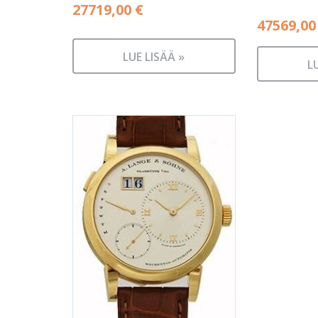
27719,00
€
47569,0
LUE LISÄÄ »
L