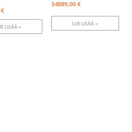
34889,00
€
0
€
LUE LISÄÄ »
UE LISÄÄ »