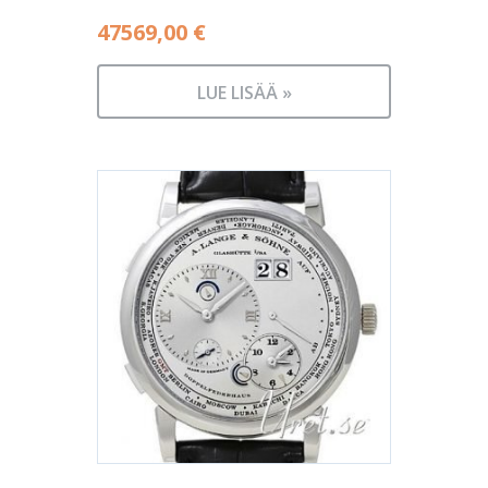
47569,00
€
LUE LISÄÄ »