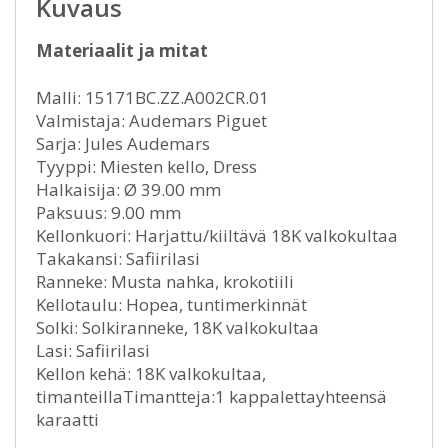
Kuvaus
Materiaalit ja mitat
Malli: 15171BC.ZZ.A002CR.01
Valmistaja: Audemars Piguet
Sarja: Jules Audemars
Tyyppi: Miesten kello, Dress
Halkaisija: Ø 39.00 mm
Paksuus: 9.00 mm
Kellonkuori: Harjattu/kiiltävä 18K valkokultaa
Takakansi: Safiirilasi
Ranneke: Musta nahka, krokotiili
Kellotaulu: Hopea, tuntimerkinnät
Solki: Solkiranneke, 18K valkokultaa
Lasi: Safiirilasi
Kellon kehä: 18K valkokultaa,
timanteillaTimantteja:1 kappalettayhteensä
karaatti