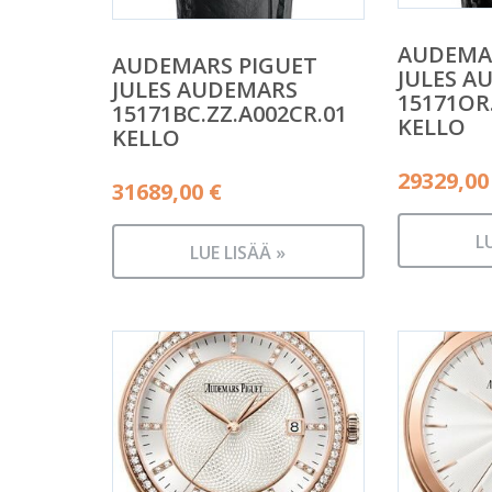
AUDEMA
AUDEMARS PIGUET
JULES A
JULES AUDEMARS
15171OR
15171BC.ZZ.A002CR.01
KELLO
KELLO
29329,0
31689,00
€
L
LUE LISÄÄ »