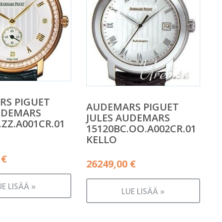
RS PIGUET
AUDEMARS PIGUET
UDEMARS
JULES AUDEMARS
.ZZ.A001CR.01
15120BC.OO.A002CR.01
KELLO
0
€
26249,00
€
UE LISÄÄ »
LUE LISÄÄ »