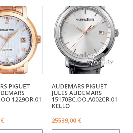
RS PIGUET
AUDEMARS PIGUET
UDEMARS
JULES AUDEMARS
.OO.1229OR.01
15170BC.OO.A002CR.01
KELLO
0
€
25539,00
€