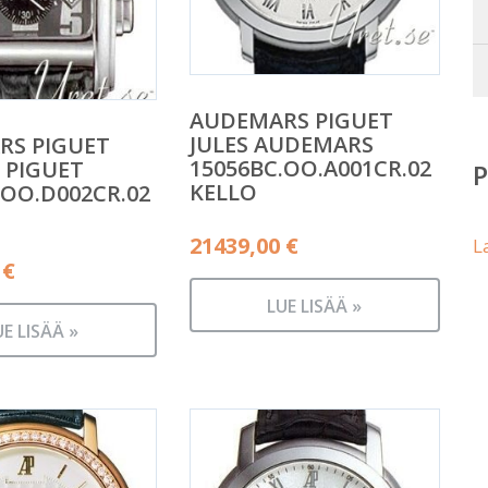
AUDEMARS PIGUET
JULES AUDEMARS
RS PIGUET
15056BC.OO.A001CR.02
 PIGUET
KELLO
.OO.D002CR.02
21439,00
€
L
0
€
LUE LISÄÄ »
UE LISÄÄ »