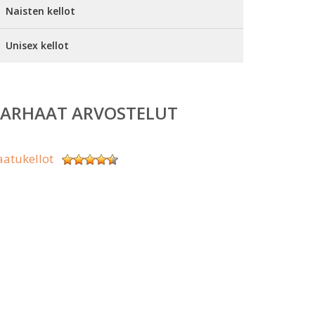
Naisten kellot
Unisex kellot
PARHAAT ARVOSTELUT
aatukellot