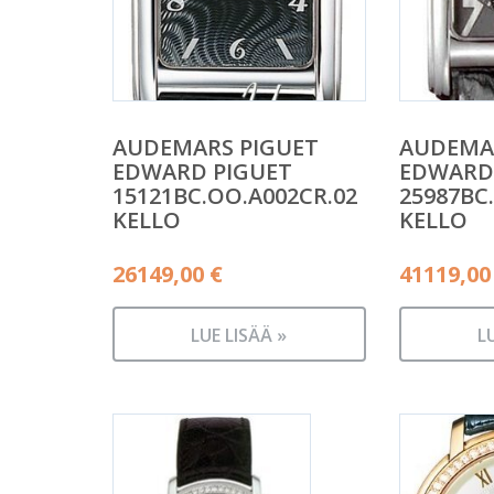
AUDEMARS PIGUET
AUDEMA
EDWARD PIGUET
EDWARD
15121BC.OO.A002CR.02
25987BC
KELLO
KELLO
26149,00
€
41119,0
LUE LISÄÄ »
L