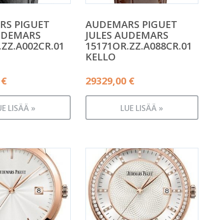
RS PIGUET
AUDEMARS PIGUET
UDEMARS
JULES AUDEMARS
.ZZ.A002CR.01
15171OR.ZZ.A088CR.01
KELLO
0
€
29329,00
€
UE LISÄÄ »
LUE LISÄÄ »