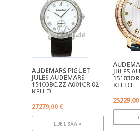
AUDEMA
AUDEMARS PIGUET
JULES A
JULES AUDEMARS
15103OR
15103BC.ZZ.A001CR.02
KELLO
KELLO
25229,0
27279,00
€
L
LUE LISÄÄ »