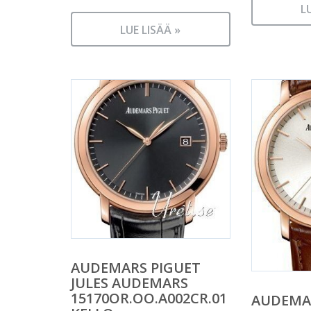
L
LUE LISÄÄ »
AUDEMARS PIGUET
JULES AUDEMARS
15170OR.OO.A002CR.01
AUDEMA