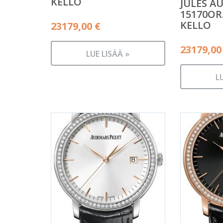
KELLO
JULES A
15170OR
KELLO
23179,00
€
23179,0
LUE LISÄÄ »
L