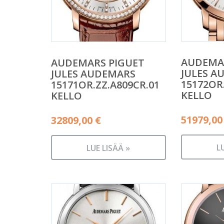
AUDEMA
AUDEMARS PIGUET
JULES A
JULES AUDEMARS
15172OR
15171OR.ZZ.A809CR.01
KELLO
KELLO
51979,0
32809,00
€
L
LUE LISÄÄ »