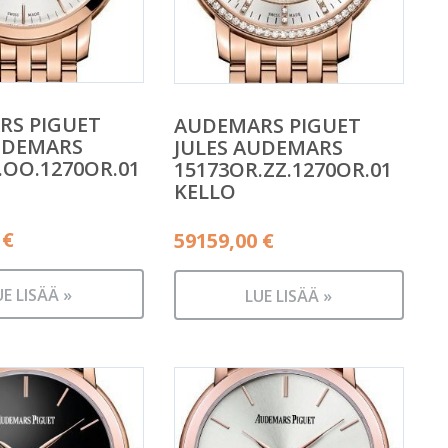
RS PIGUET
AUDEMARS PIGUET
UDEMARS
JULES AUDEMARS
.OO.1270OR.01
15173OR.ZZ.1270OR.01
KELLO
0
€
59159,00
€
UE LISÄÄ »
LUE LISÄÄ »