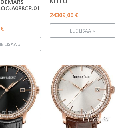
KELLO
UDEMARS
.OO.A088CR.01
24309,00
€
0
€
LUE LISÄÄ »
UE LISÄÄ »