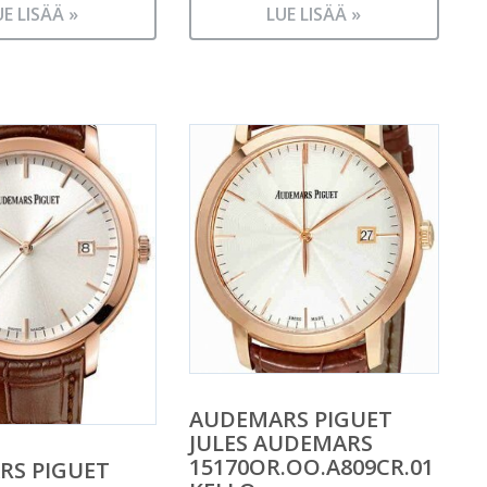
UE LISÄÄ »
LUE LISÄÄ »
AUDEMARS PIGUET
JULES AUDEMARS
15170OR.OO.A809CR.01
RS PIGUET