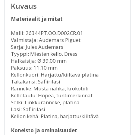
Kuvaus
Materiaalit ja mitat
Malli: 26344PT.OO.D002CR.01
Valmistaja: Audemars Piguet
Sarja: Jules Audemars
Tyyppi: Miesten kello, Dress
Halkaisija: Ø 39.00 mm
Paksuus: 11.10 mm
Kellonkuori: Harjattu/kiiltävä platina
Takakansi: Safiirilasi
Ranneke: Musta nahka, krokotiili
Kellotaulu: Hopea, tuntimerkinnät
Solki: Linkkuranneke, platina
Lasi: Safiirilasi
Kellon kehä: Platina, harjattu/kiiltävä
Koneisto ja ominaisuudet