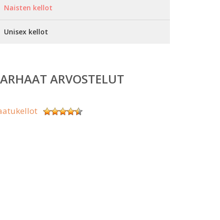
Naisten kellot
Unisex kellot
PARHAAT ARVOSTELUT
aatukellot