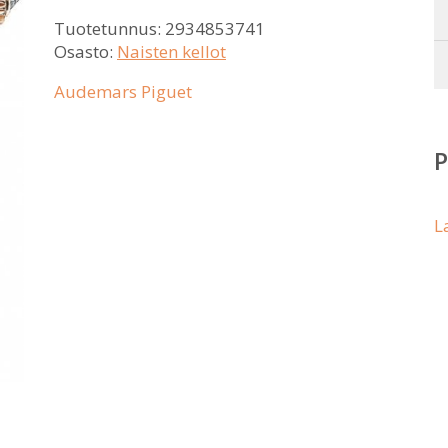
Tuotetunnus:
2934853741
Osasto:
Naisten kellot
Audemars Piguet
L