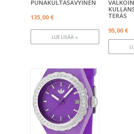
PUNAKULTASÄVYINEN
VALKOIN
KULLAN
TERÄS
135,00
€
95,00
€
LUE LISÄÄ »
L