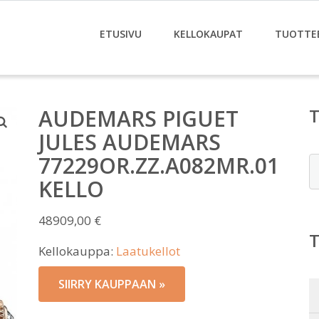
ETUSIVU
KELLOKAUPAT
TUOTTE
AUDEMARS PIGUET
JULES AUDEMARS
77229OR.ZZ.A082MR.01
E
KELLO
48909,00
€
Kellokauppa:
Laatukellot
SIIRRY KAUPPAAN »