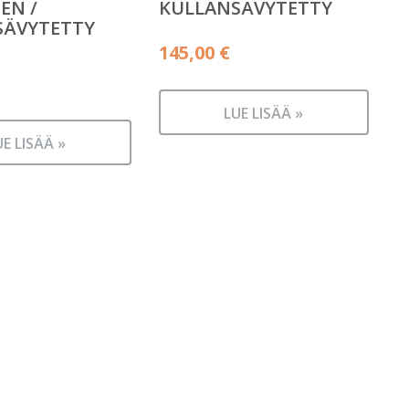
EN /
KULLANSÄVYTETTY
SÄVYTETTY
145,00
€
LUE LISÄÄ »
UE LISÄÄ »