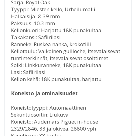
Sarja: Royal Oak
Tyyppi: Miesten kello, Urheilumalli
Halkaisija: Ø 39 mm
Paksuus: 10.3 mm
Kellonkuori: Harjattu 18K punakultaa
Takakansi: Safiirilasi
Ranneke: Ruskea nahka, krokotiili
Kellotaulu: Valkoinen guilloche, itsevalaisevat
tuntimerkinnät, itsevalaisevat osoittimet
Solki: Linkkuranneke, 18K punakultaa
Lasi: Safiirilasi
Kellon kehä: 18K punakultaa, harjattu
Koneisto ja ominaisuudet
Koneistotyyppi: Automaattinen
Sekunttiosoitin: Liukuva
Koneisto: Audemars Piguet in-house
2329/2846, 33 jalokiveä, 28800 vph
Käyntivara: 38 tuntia