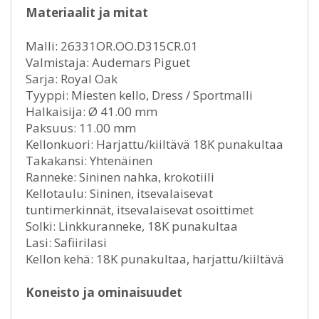
Materiaalit ja mitat
Malli: 26331OR.OO.D315CR.01
Valmistaja: Audemars Piguet
Sarja: Royal Oak
Tyyppi: Miesten kello, Dress / Sportmalli
Halkaisija: Ø 41.00 mm
Paksuus: 11.00 mm
Kellonkuori: Harjattu/kiiltävä 18K punakultaa
Takakansi: Yhtenäinen
Ranneke: Sininen nahka, krokotiili
Kellotaulu: Sininen, itsevalaisevat
tuntimerkinnät, itsevalaisevat osoittimet
Solki: Linkkuranneke, 18K punakultaa
Lasi: Safiirilasi
Kellon kehä: 18K punakultaa, harjattu/kiiltävä
Koneisto ja ominaisuudet