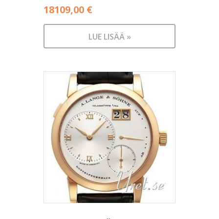
18109,00
€
LUE LISÄÄ »