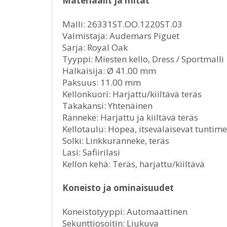
Materiaalit ja mitat
Malli: 26331ST.OO.1220ST.03
Valmistaja: Audemars Piguet
Sarja: Royal Oak
Tyyppi: Miesten kello, Dress / Sportmalli
Halkaisija: Ø 41.00 mm
Paksuus: 11.00 mm
Kellonkuori: Harjattu/kiiltävä teräs
Takakansi: Yhtenäinen
Ranneke: Harjattu ja kiiltävä teräs
Kellotaulu: Hopea, itsevalaisevat tuntime
Solki: Linkkuranneke, teräs
Lasi: Safiirilasi
Kellon kehä: Teräs, harjattu/kiiltävä
Koneisto ja ominaisuudet
Koneistotyyppi: Automaattinen
Sekunttiosoitin: Liukuva