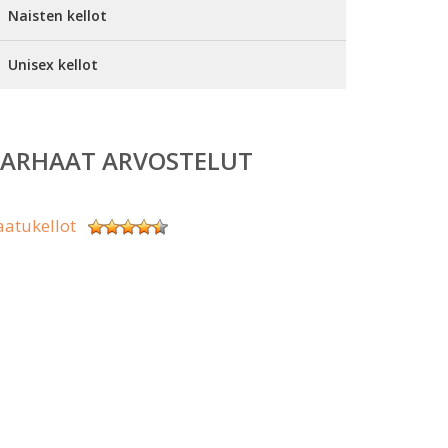
Naisten kellot
Unisex kellot
PARHAAT ARVOSTELUT
aatukellot