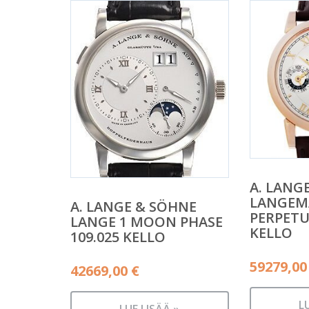
A. LANG
LANGEM
A. LANGE & SÖHNE
PERPETU
LANGE 1 MOON PHASE
KELLO
109.025 KELLO
59279,0
42669,00
€
L