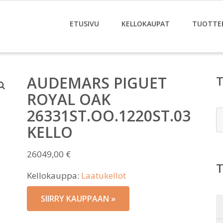
ETUSIVU
KELLOKAUPAT
TUOTTE
AUDEMARS PIGUET
ROYAL OAK
26331ST.OO.1220ST.03
E
KELLO
26049,00
€
Kellokauppa:
Laatukellot
SIIRRY KAUPPAAN »