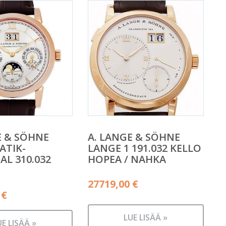
E & SÖHNE
A. LANGE & SÖHNE
ATIK-
LANGE 1 191.032 KELLO
AL 310.032
HOPEA / NAHKA
27719,00
€
0
€
LUE LISÄÄ »
UE LISÄÄ »