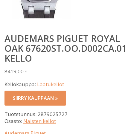
AUDEMARS PIGUET ROYAL
OAK 67620ST.OO.D002CA.01
KELLO
8419,00
€
Kellokauppa:
Laatukellot
SIIRRY KAUPPAAN »
Tuotetunnus:
2879025727
Osasto:
Naisten kellot
Audemars Piguet