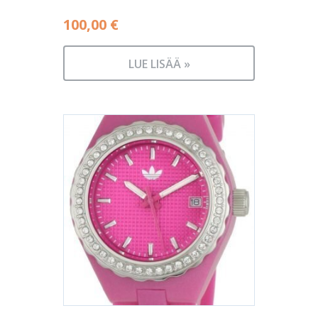
100,00
€
LUE LISÄÄ »