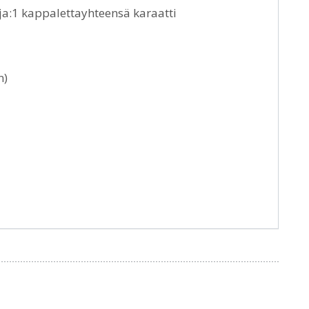
eja:1 kappalettayhteensä karaatti
n)