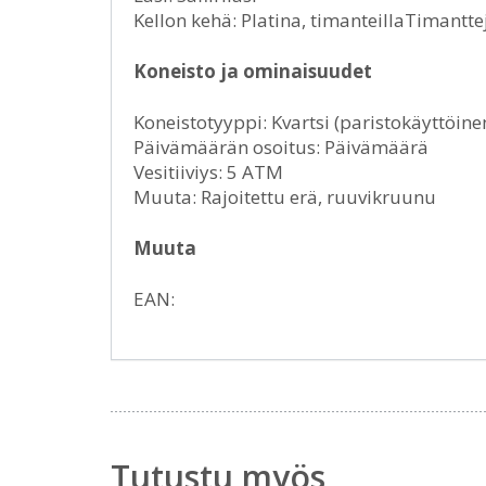
Kellon kehä: Platina, timanteillaTimantt
Koneisto ja ominaisuudet
Koneistotyyppi: Kvartsi (paristokäyttöine
Päivämäärän osoitus: Päivämäärä
Vesitiiviys: 5 ATM
Muuta: Rajoitettu erä, ruuvikruunu
Muuta
EAN:
Tutustu myös