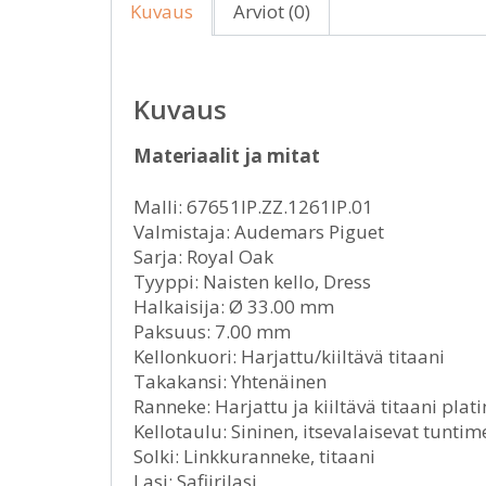
Kuvaus
Arviot (0)
Kuvaus
Materiaalit ja mitat
Malli: 67651IP.ZZ.1261IP.01
Valmistaja: Audemars Piguet
Sarja: Royal Oak
Tyyppi: Naisten kello, Dress
Halkaisija: Ø 33.00 mm
Paksuus: 7.00 mm
Kellonkuori: Harjattu/kiiltävä titaani
Takakansi: Yhtenäinen
Ranneke: Harjattu ja kiiltävä titaani plat
Kellotaulu: Sininen, itsevalaisevat tuntim
Solki: Linkkuranneke, titaani
Lasi: Safiirilasi