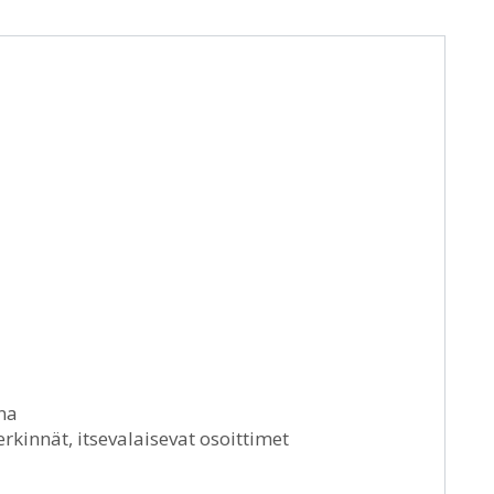
ina
erkinnät, itsevalaisevat osoittimet