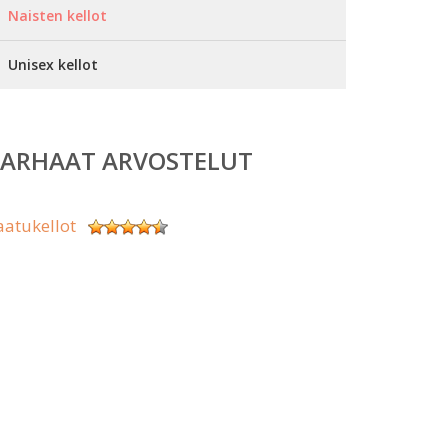
Naisten kellot
Unisex kellot
PARHAAT ARVOSTELUT
aatukellot