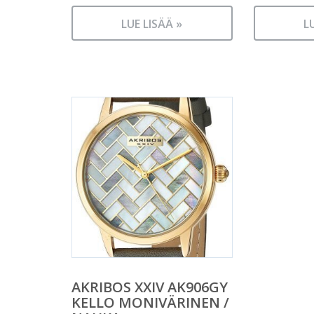
LUE LISÄÄ »
L
AKRIBOS XXIV AK906GY
KELLO MONIVÄRINEN /