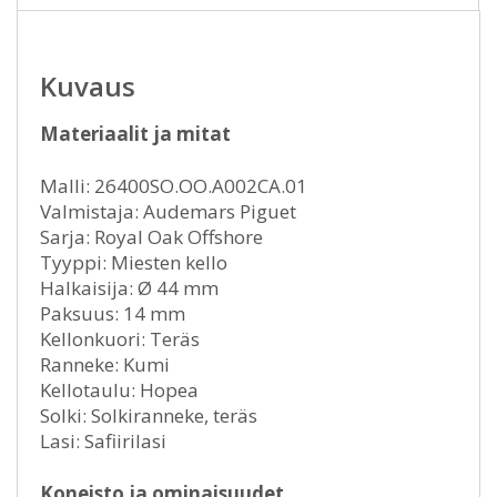
Kuvaus
Materiaalit ja mitat
Malli: 26400SO.OO.A002CA.01
Valmistaja: Audemars Piguet
Sarja: Royal Oak Offshore
Tyyppi: Miesten kello
Halkaisija: Ø 44 mm
Paksuus: 14 mm
Kellonkuori: Teräs
Ranneke: Kumi
Kellotaulu: Hopea
Solki: Solkiranneke, teräs
Lasi: Safiirilasi
Koneisto ja ominaisuudet