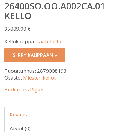
26400SO.OO.A002CA.01
KELLO
35889,00
€
Kellokauppa:
Laatukellot
SIIRRY KAUPPAAN »
Tuotetunnus:
2879008193
Osasto:
Miesten kellot
Audemars Piguet
Kuvaus
Arviot (0)