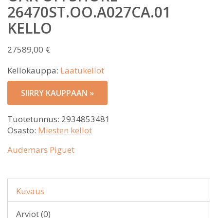
26470ST.OO.A027CA.01
KELLO
27589,00
€
Kellokauppa:
Laatukellot
SIIRRY KAUPPAAN »
Tuotetunnus:
2934853481
Osasto:
Miesten kellot
Audemars Piguet
Kuvaus
Arviot (0)