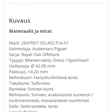
Kuvaus
Materiaalit ja mitat
Malli: 26470ST.OO.A027CA.01
Valmistaja: Audemars Piguet
Sarja: Royal Oak Offshore
Tyyppi: Miesten kello, Dress / Sportmalli
Halkaisija: Ø 42.00 mm
Paksuus: 14.20 mm
Kellonkuori: Harjattu/kiiltävä teräs
Takakansi: Safiirilasi
Ranneke: Sininen kumi
Kellotaulu: Sininen, arabialaiset numerot /
tuntimerkinnät, itsevalaisevat osoittimet
Solki: Solkiranneke, teräs
Lasi: Safiirilasi