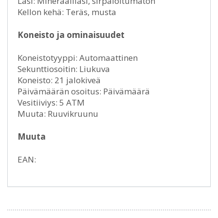
Lasi: Mineraalilasi, sirpaloitumaton
Kellon kehä: Teräs, musta
Koneisto ja ominaisuudet
Koneistotyyppi: Automaattinen
Sekunttiosoitin: Liukuva
Koneisto: 21 jalokiveä
Päivämäärän osoitus: Päivämäärä
Vesitiiviys: 5 ATM
Muuta: Ruuvikruunu
Muuta
EAN: