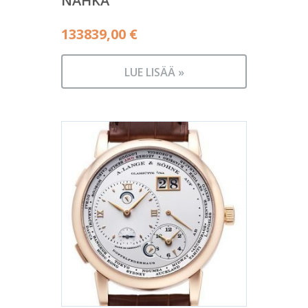
NAHKA
133839,00
€
LUE LISÄÄ »