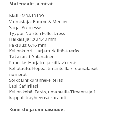
Materiaalit ja mitat
Malli: M0A10199
Valmistaja: Baume & Mercier
Sarja: Promesse
Tyyppi: Naisten kello, Dress
Halkaisija: Ø 34.40 mm
Paksuus: 8.16 mm
Kellonkuori: Harjattu/kiiltävä teräs
Takakansi: Yhtenäinen
Ranneke: Harjattu ja kiiltävä teräs
Kellotaulu: Hopea, timanteilla / roomalaiset
numerot
Solki: Linkkuranneke, teräs
Lasi: Safiirilasi
Kellon kehä: Teräs, timanteillaTimantteja:1
kappalettayhteensä karaatti
Koneisto ja ominaisuudet