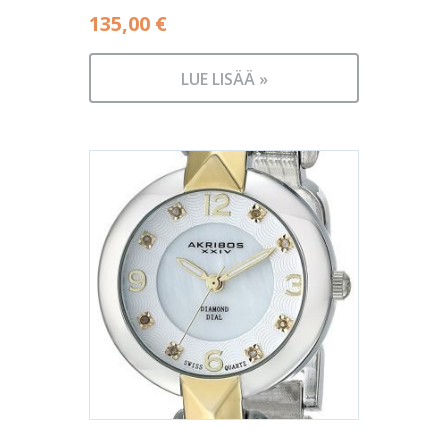
135,00
€
LUE LISÄÄ »