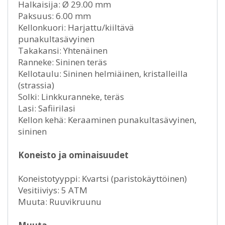
Halkaisija: Ø 29.00 mm
Paksuus: 6.00 mm
Kellonkuori: Harjattu/kiiltävä
punakultasävyinen
Takakansi: Yhtenäinen
Ranneke: Sininen teräs
Kellotaulu: Sininen helmiäinen, kristalleilla
(strassia)
Solki: Linkkuranneke, teräs
Lasi: Safiirilasi
Kellon kehä: Keraaminen punakultasävyinen,
sininen
Koneisto ja ominaisuudet
Koneistotyyppi: Kvartsi (paristokäyttöinen)
Vesitiiviys: 5 ATM
Muuta: Ruuvikruunu