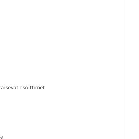
laisevat osoittimet
n)