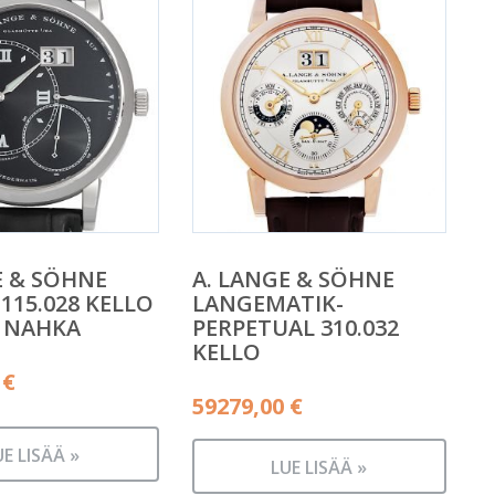
E & SÖHNE
A. LANGE & SÖHNE
115.028 KELLO
LANGEMATIK-
 NAHKA
PERPETUAL 310.032
KELLO
0
€
59279,00
€
UE LISÄÄ »
LUE LISÄÄ »