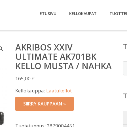
ETUSIVU
KELLOKAUPAT
TUOTTE
AKRIBOS XXIV
ULTIMATE AK701BK
KELLO MUSTA / NAHKA
E
165,00
€
Kellokauppa:
Laatukellot
SIIRRY KAUPPAAN »
Tuotetunnus:
2879004451