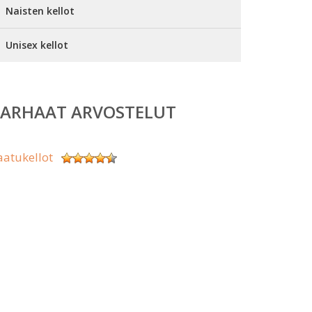
Naisten kellot
Unisex kellot
PARHAAT ARVOSTELUT
aatukellot