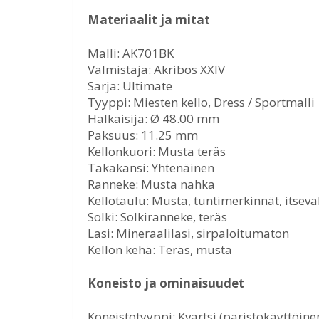
Materiaalit ja mitat
Malli: AK701BK
Valmistaja: Akribos XXIV
Sarja: Ultimate
Tyyppi: Miesten kello, Dress / Sportmalli
Halkaisija: Ø 48.00 mm
Paksuus: 11.25 mm
Kellonkuori: Musta teräs
Takakansi: Yhtenäinen
Ranneke: Musta nahka
Kellotaulu: Musta, tuntimerkinnät, itseva
Solki: Solkiranneke, teräs
Lasi: Mineraalilasi, sirpaloitumaton
Kellon kehä: Teräs, musta
Koneisto ja ominaisuudet
Koneistotyyppi: Kvartsi (paristokäyttöine