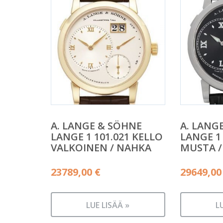
A. LANGE & SÖHNE
A. LANG
LANGE 1 101.021 KELLO
LANGE 1 
VALKOINEN / NAHKA
MUSTA /
23789,00
€
29649,0
LUE LISÄÄ »
L